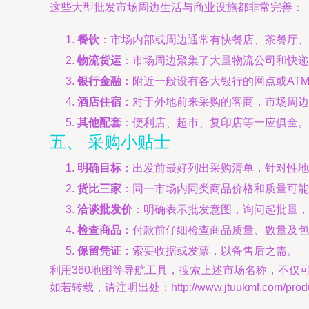
这些大型批发市场周边生活与商业设施都非常完善：
餐饮
：市场内部或周边通常有快餐店、茶餐厅、
物流货运
：市场周边聚集了大量物流公司和快递
银行金融
：附近一般设有各大银行的网点或AT
酒店住宿
：对于外地前来采购的客商，市场周边
其他配套
：便利店、超市、复印店等一应俱全。
五、 采购小贴士
明确目标
：出发前最好列出采购清单，针对性地
货比三家
：同一市场内同类商品价格和质量可能
洽谈批发价
：明确表示批发意图，询问起批量，
检查商品
：付款前仔细检查商品质量、数量及包
保留凭证
：索要收据或发票，以备售后之需。
利用360地图等导航工具，搜索上述市场名称，不
如若转载，请注明出处：http://www.jtuukmf.com/produc