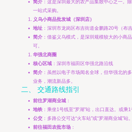
简介
：这是深圳最大的农产品集散中心之一。除
一站式采购。
义乌小商品批发城（深圳店）
地址
：深圳市龙岗区布吉街道金鹏路20号（布
简介
：借鉴义乌模式，是深圳规模较大的小商品
可。
华强北商圈
核心区域
：深圳市福田区华强北路沿线
简介
：虽然以电子市场闻名全球，但华强北的多
业务，潮流新品多。
二、 交通路线指引
前往罗湖商业城
：
地铁
：乘坐1号线至“罗湖”站，出口直达。或乘1
公交
：多路公交可达“火车站”或“罗湖商业城”站
前往福田农批市场
：