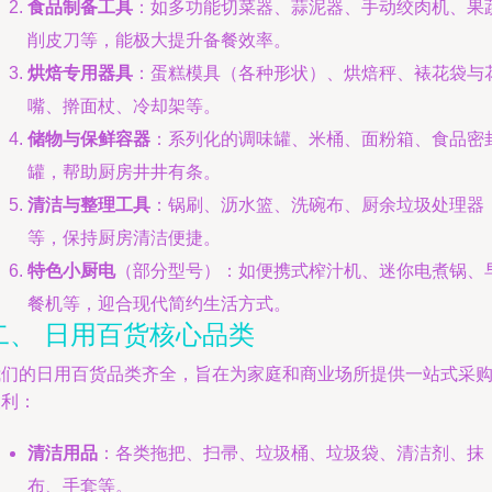
食品制备工具
：如多功能切菜器、蒜泥器、手动绞肉机、果
削皮刀等，能极大提升备餐效率。
烘焙专用器具
：蛋糕模具（各种形状）、烘焙秤、裱花袋与
嘴、擀面杖、冷却架等。
储物与保鲜容器
：系列化的调味罐、米桶、面粉箱、食品密
罐，帮助厨房井井有条。
清洁与整理工具
：锅刷、沥水篮、洗碗布、厨余垃圾处理器
等，保持厨房清洁便捷。
特色小厨电
（部分型号）：如便携式榨汁机、迷你电煮锅、
餐机等，迎合现代简约生活方式。
二、 日用百货核心品类
我们的日用百货品类齐全，旨在为家庭和商业场所提供一站式采
便利：
清洁用品
：各类拖把、扫帚、垃圾桶、垃圾袋、清洁剂、抹
布、手套等。