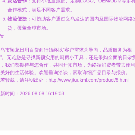
灵活合作
：支持小批量混批、定制LOGO、OEM/ODM等多
合作模式，满足不同客户需求。
物流便捷
：可协助客户通过义乌发达的国内及国际物流网络
货，覆盖全球市场。
##
义乌市颖龙日用百货商行始终以“客户需求为导向，品质服务为根
本”。无论您是寻找新颖实用的厨房小工具，还是采购全面的日杂
品，我们都期待与您合作，共同开拓市场，为终端消费者带去便
与美好的生活体验。欢迎垂询洽谈，索取详细产品目录与报价。
若转载，请注明出处：http://www.jtuukmf.com/product/8.html
新时间：2026-08-08 16:19:03