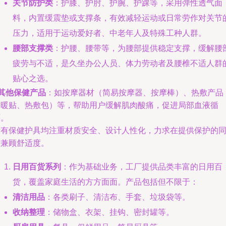
关节防护类
：护膝、护肘、护腕、护踝等，采用弹性透气面
料，内置缓震垫或支撑条，有效减轻运动或日常劳作对关节
压力，适用于运动爱好者、中老年人及特殊工种人群。
腰部支撑类
：护腰、腰带等，为腰部提供稳定支撑，缓解腰
疲劳与不适，是久坐办公人员、体力劳动者及腰椎不适人群
贴心之选。
其他保健产品
：如按摩器材（简易按摩器、按摩棒）、热敷产品
（暖贴、热敷包）等，帮助用户缓解肌肉酸痛，促进局部血液循
环。
所有保健护具均注重材质安全、设计人性化，力求在提供保护的
时兼顾舒适度。
日用百货系列
：作为基础业务，工厂提供品类丰富的日用百
货，覆盖家庭生活的方方面面。产品包括但不限于：
清洁用品
：各类刷子、清洁布、手套、垃圾袋等。
收纳整理
：储物盒、衣架、挂钩、密封罐等。