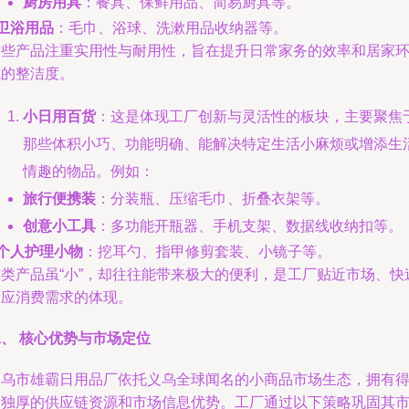
厨房用具
：餐具、保鲜用品、简易厨具等。
卫浴用品
：毛巾、浴球、洗漱用品收纳器等。
这些产品注重实用性与耐用性，旨在提升日常家务的效率和居家
境的整洁度。
小日用百货
：这是体现工厂创新与灵活性的板块，主要聚焦
那些体积小巧、功能明确、能解决特定生活小麻烦或增添生
情趣的物品。例如：
旅行便携装
：分装瓶、压缩毛巾、折叠衣架等。
创意小工具
：多功能开瓶器、手机支架、数据线收纳扣等。
个人护理小物
：挖耳勺、指甲修剪套装、小镜子等。
这类产品虽“小”，却往往能带来极大的便利，是工厂贴近市场、快
响应消费需求的体现。
、 核心优势与市场定位
义乌市雄霸日用品厂依托义乌全球闻名的小商品市场生态，拥有
天独厚的供应链资源和市场信息优势。工厂通过以下策略巩固其