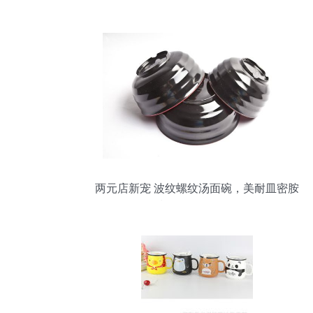
两元店新宠 波纹螺纹汤面碗，美耐皿密胺
餐具批发全攻略